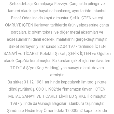
Şehzadebaşı Kemalpaşa Fevziye Çarşısı'da çilingir ve
tamirci olarak işe hayatına başlamış, aynı tarihte İstanbul
Esnaf Odası'na da kayıt olmuştur. Şefik İÇTEN ve eşi
ÖMRÜYE İÇTEN ilerleyen tarihlerde ürün yelpazesine çanta
parçaları, iç giyim tokası ve diğer metal aksamları ve
aksesuarlarını dahil ederek imalatlarını gerçekleştirmiştir.
Şirket ilerleyen yıllar içinde 22.04.1977 tarihinde İÇTEN
SANAYİ ve TİCARET Kolektif Şirketi, ŞEFİK İÇTEN ve Oğulları
olarak Çapa'da kurulmuştur. Bu kurulan şirket işlerine ilaveten
T.D.D.F. A.Ş.'ye (Koç Holding) yan sanayi olarak devam
etmiştir.
Bu şirket 31.12.1981 tarihinde kapatılarak limited şirkete
dönüştürülmüş, 08.01.1982'de firmamızın ünvanı İÇTEN
METAL SANAYİ VE TİCARET LİMİTED ŞİRKETİ olmuştur.
1987 yılında da Güneşli Bağcılar İstanbul'a taşınmıştır.
Şimdi ise Hadımköy Ömerli deki 12.000m2 kapalı alanda